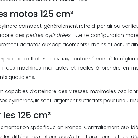
es motos 125 cm³
indre compact, généralement refroidi par air ou par liqui
tégorie des
petites cylindrées
. Cette configuration mot
ièrement adaptés aux déplacements urbains et périurbain
rise entre 11 et 15 chevaux, conformément à la réglemen
btenir des machines maniables et faciles à prendre en m
nts quotidiens.
capables d’atteindre des vitesses maximales oscillant 
 cylindrées, ils sont largement suffisants pour une utilis
 les 125 cm³
ementation spécifique en France. Contrairement aux idées
les différentes options qui s’offrent aux conducteurs dés