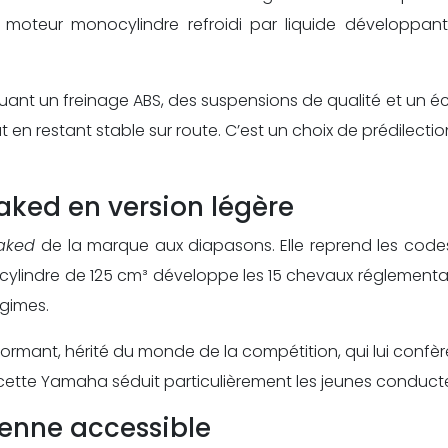
moteur monocylindre refroidi par liquide développant 
nt un freinage ABS, des suspensions de qualité et un éclai
ut en restant stable sur route. C’est un choix de prédile
aked en version légère
Naked
de la marque aux diapasons. Elle reprend les code
ylindre de 125 cm³ développe les 15 chevaux réglementair
égimes.
rmant, hérité du monde de la compétition, qui lui conf
cette Yamaha séduit particulièrement les jeunes conduct
ienne accessible