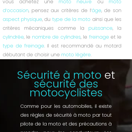
vous achetez une
moto neuve
ou
moto
d’occasion
, pensez aux critères de l’
âge
, de son
aspect physique
, du
type de la moto
ainsi que les
critères mécaniques comme la
puissance
, la
cylindrée
, le
nombre de cylindres
, le
freinage
et le
type de freinage
. Il est recommandé au motard
débutant de choisir une
moto légère
.
Sécurité à moto
et
sécurité des
motocyclistes
Comme pour les automobiles, il existe
des règles de sécurité à moto par tout
pilote de la moto et des précautions à