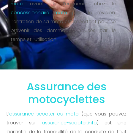
moto
avant de l’emmener chez le
concessionnaire moto
pour la révision.
L’entretien de sa moto est important pour se
prévenir des dommages causés par le
temps et l’utilisation.
Assurance des
motocyclettes
L’
assurance scooter ou moto
(que vous pouvez
trouver sur
assurance-scooter.info
) est une
garantie de la tranquillité de la conduite de tout