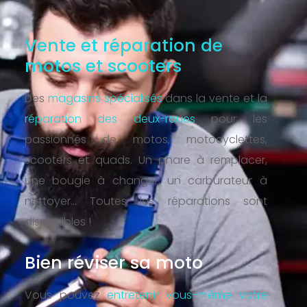
Vente et réparation de
motos et scooters
Des
magasins spécialisés
dans la vente et la
réparation des deux-roues
pour les
passionnés de motos, motocyclettes,
scooters et quads. Un phare à remplacer,
une bougie à changer, un carburateur à
nettoyer… Toutes les réparations sont
disponibles !
Bien réviser sa moto
Vous pouvez
entretenir vous-même votre