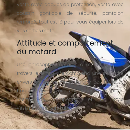
veste avec coques de protection, veste avec
coussin gonflable de sécurité, pantalon
renforcé, tout est là pour vous équiper lors de
vos sorties moto.
Attitude et comportement
du motard
Une philosophie motarde a été instaurée à
travers le temps. Elle comprend une solidarité
envers les autres motards, une courtoisie se
traduisant par diverses pratiques, un esprit de
liberté, de compétition et un style
vestimentaire particulier.