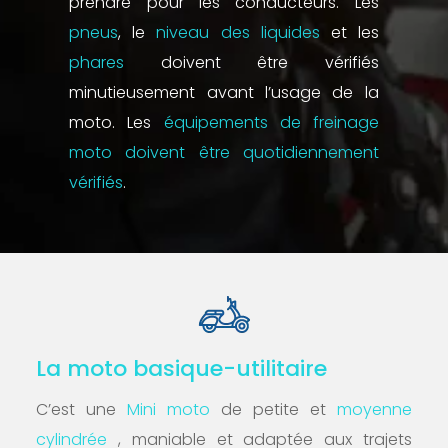
prendre pour les conducteurs. Les
pneus
, le
niveau des liquides
et les
phares
doivent être vérifiés
minutieusement avant l’usage de la
moto. Les
équipements de freinage
moto doivent être quotidiennement
vérifiés
.
La moto basique-utilitaire
C’est une
Mini moto
de petite et
moyenne
cylindrée
, maniable et adaptée aux trajets